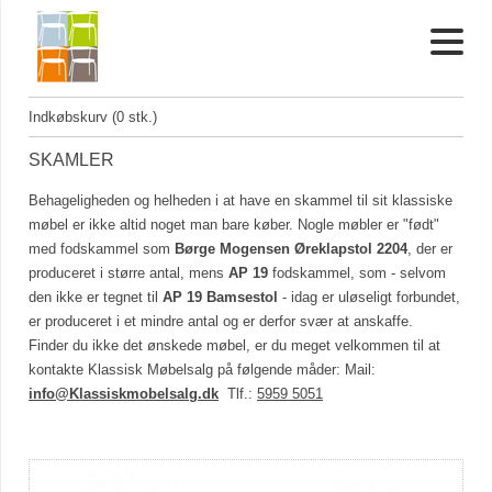
Indkøbskurv (0 stk.)
SKAMLER
Behageligheden og helheden i at have en skammel til sit klassiske
møbel er ikke altid noget man bare køber. Nogle møbler er "født"
med fodskammel som
Børge Mogensen Øreklapstol 2204
, der er
produceret i større antal, mens
AP 19
fodskammel, som - selvom
den ikke er tegnet til
AP 19 Bamsestol
- idag er uløseligt forbundet,
er produceret i et mindre antal og er derfor svær at anskaffe.
Finder du ikke det ønskede møbel, er du meget velkommen til at
kontakte Klassisk Møbelsalg på følgende måder: Mail:
info@Klassiskmobelsalg.dk
Tlf.:
5959 5051