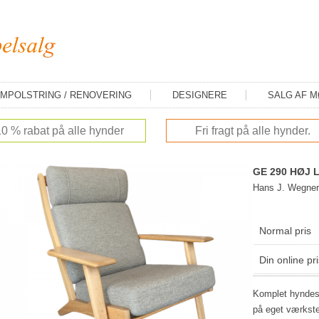
MPOLSTRING / RENOVERING
DESIGNERE
SALG AF 
10 % rabat på alle hynder
Fri fragt på alle hynder.
GE 290 HØJ 
Hans J. Wegner
Normal pris
Din online pri
Komplet hyndesæ
på eget værksted