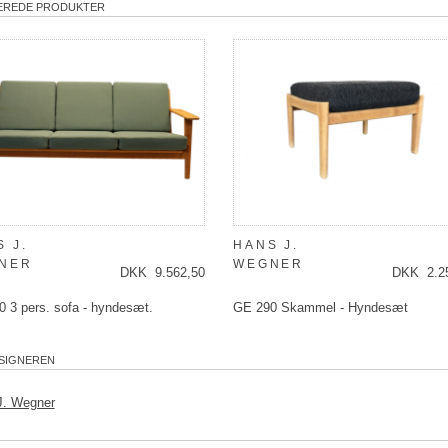
EREDE PRODUKTER
 J.
HANS J.
NER
WEGNER
DKK 9.562,50
DKK 2.2
 3 pers. sofa - hyndesæt.
GE 290 Skammel - Hyndesæt
SIGNEREN
J. Wegner