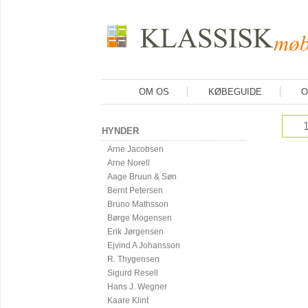
OM OS
KØBEGUIDE
O
HYNDER
Arne Jacobsen
Arne Norell
Aage Bruun & Søn
Bernt Petersen
Bruno Mathsson
Børge Mogensen
Erik Jørgensen
Ejvind A Johansson
R. Thygensen
Sigurd Resell
Hans J. Wegner
Kaare Klint