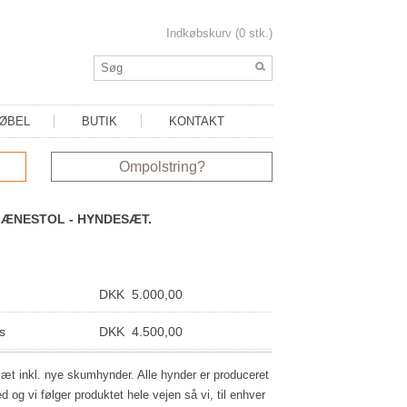
Indkøbskurv (0 stk.)
MØBEL
BUTIK
KONTAKT
Ompolstring?
LÆNESTOL - HYNDESÆT.
DKK 5.000,00
s
DKK 4.500,00
t inkl. nye skumhynder. Alle hynder er produceret
 og vi følger produktet hele vejen så vi, til enhver