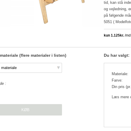
tid, kan stå ind
og vejledning, 
på følgende måd
5051 ( Modelfoto
ateriale (flere materialer i listen)
Du har valgt:
Materiale:
Farve:
de
Din pris (pr.
Læs mere 