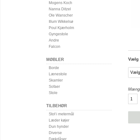
Mogens Koch
Nanna Ditzel
Ole Wanscher
Illum Wikkelsø
Poul Kjærholm
Gyngestole
Andre
Falcon
Vælg m
MØBLER
Borde
Lænestole
Skamler
Sofaer
Mæng
Stole
TILBEHØR
Stof i metermål
Læder køjer
Dun hynder
Diverse
Dækdåser