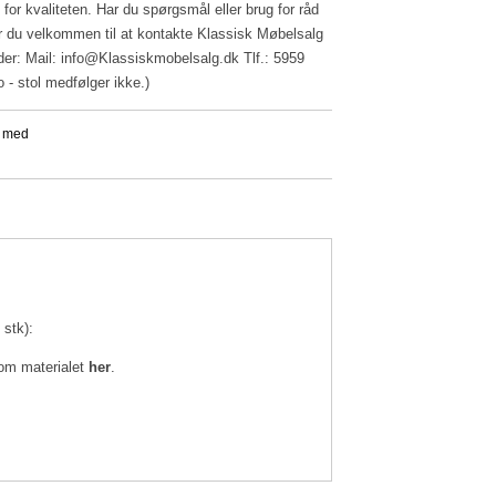
e for kvaliteten. Har du spørgsmål eller brug for råd
er du velkommen til at kontakte Klassisk Møbelsalg
er: Mail:
info@Klassiskmobelsalg.dk
Tlf.: 5959
 - stol medfølger ikke.)
 stk):
om materialet
her
.