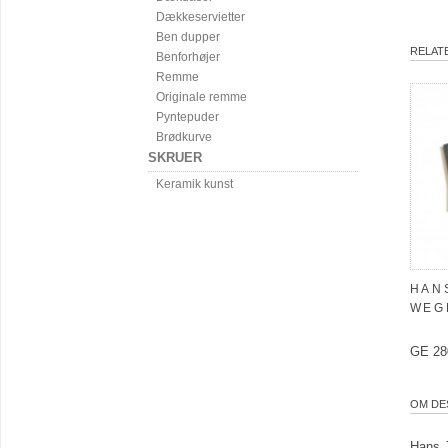
Dækkeservietter
Ben dupper
RELAT
Benforhøjer
Remme
Originale remme
Pyntepuder
Brødkurve
SKRUER
Keramik kunst
HANS
WEG
GE 280
OM DE
Hans 