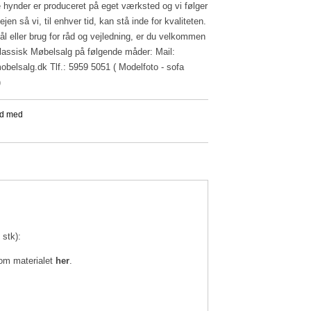
le hynder er produceret på eget værksted og vi følger
jen så vi, til enhver tid, kan stå inde for kvaliteten.
l eller brug for råd og vejledning, er du velkommen
 Klassisk Møbelsalg på følgende måder: Mail:
obelsalg.dk
Tlf.: 5959 5051 ( Modelfoto - sofa
)
 stk):
om materialet
her
.