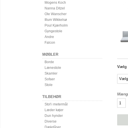
Mogens Koch
Nanna Ditzel
Ole Wanscher
Illum Wikkelsø
Poul Kjærholm
Gyngestole
Andre
Falcon
MØBLER
Borde
Vælg m
Lænestole
Skamler
Sofaer
Stole
Mæng
TILBEHØR
Stof i metermål
Læder køjer
Dun hynder
Diverse
Dækdåser