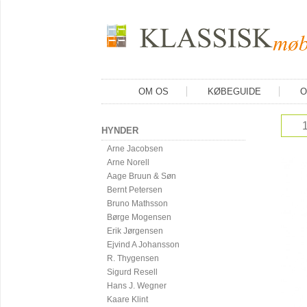
OM OS
KØBEGUIDE
O
HYNDER
Arne Jacobsen
Arne Norell
Aage Bruun & Søn
Bernt Petersen
Bruno Mathsson
Børge Mogensen
Erik Jørgensen
Ejvind A Johansson
R. Thygensen
Sigurd Resell
Hans J. Wegner
Kaare Klint