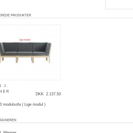
EREDE PRODUKTER
 J.
NER
DKK 2.137,50
 modulsofa ( Lige modul )
SIGNEREN
J. Wegner