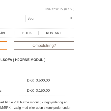
Indkøbskurv (0 stk.)
MØBEL
BUTIK
KONTAKT
Ompolstring?
LSOFA ( HJØRNE MODUL )
DKK 3.500,00
s
DKK 3.150,00
t til Ge 280 hjørne modul.( 2 ryghynder og en
MÆRK : vælg med eller uden skumhynder under