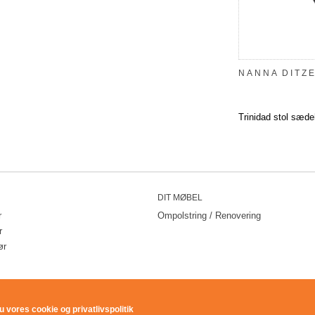
NANNA DITZ
Trinidad stol sæd
DIT MØBEL
r
Ompolstring / Renovering
r
ør
 vores cookie og privatlivspolitik
KLASSISKMØBELSALG.DK - DYSSEVEJ 3. UBBY - 4490 JERSLEV SJ. - TLF.5959 5051