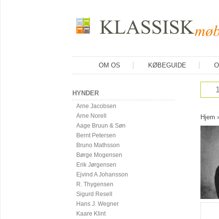
OM OS
KØBEGUIDE
O
HYNDER
Arne Jacobsen
Arne Norell
Hjem
Aage Bruun & Søn
Bernt Petersen
Bruno Mathsson
Børge Mogensen
Erik Jørgensen
Ejvind A Johansson
R. Thygensen
Sigurd Resell
Hans J. Wegner
Kaare Klint