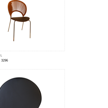
EL
l 3296