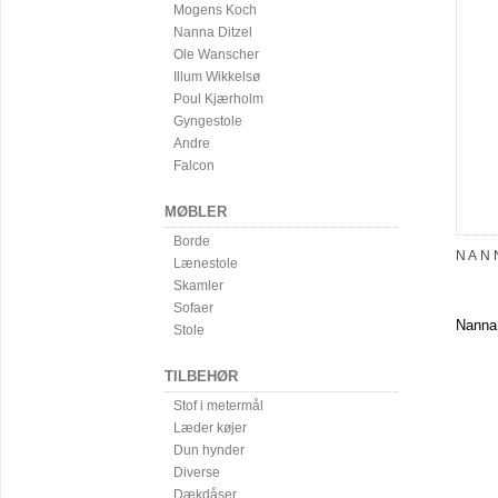
Mogens Koch
Nanna Ditzel
Ole Wanscher
Illum Wikkelsø
Poul Kjærholm
Gyngestole
Andre
Falcon
MØBLER
Borde
NAN
Lænestole
Skamler
Sofaer
Nanna 
Stole
TILBEHØR
Stof i metermål
Læder køjer
Dun hynder
Diverse
Dækdåser