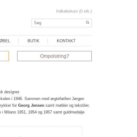
Indkøbskurv (0 stk.)
MØBEL
BUTIK
KONTAKT
Ompolstring?
k designer.
skolen i 1946. Sammen med ægtefællen Jørgen
mykker for
Georg Jensen
samt møbler og tekstiler,
ne i Milano 1951, 1954 og 1957 samt guldmedalje