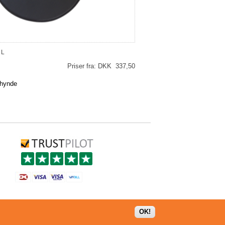
EL
Priser fra: DKK 337,50
ehynde
OK!