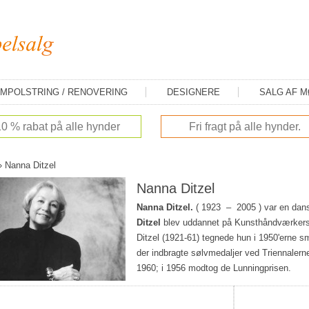
MPOLSTRING / RENOVERING
DESIGNERE
SALG AF 
10 % rabat på alle hynder
Fri fragt på alle hynder.
»
Nanna Ditzel
Nanna Ditzel
Nanna Ditzel.
( 1923 – 2005 ) var en dans
Ditzel
blev uddannet på Kunsthåndværker
Ditzel (1921-61) tegnede hun i 1950'erne s
der indbragte sølvmedaljer ved Triennaler
1960; i 1956 modtog de Lunningprisen.