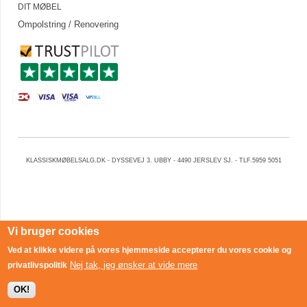
DIT MØBEL
Ompolstring / Renovering
KLASSISKMØBELSALG.DK - DYSSEVEJ 3. UBBY - 4490 JERSLEV SJ. - TLF.5959 5051
Vi bruger cookies
Ved at klikke videre på vores hjemmeside accepterer du vores cookie og
Nej tak, jeg ønsker at vide mere
privatlivspolitik
OK!